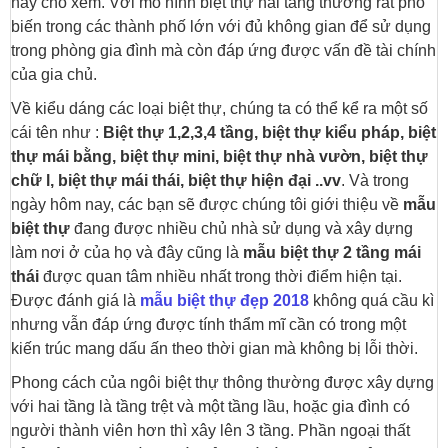
này cho xem. Với mô hình biệt thự hai tầng thường rất phổ
biến trong các thành phố lớn với đủ không gian để sử dụng
trong phòng gia đình mà còn đáp ứng được vấn đề tài chính
của gia chủ.
Về kiểu dáng các loại biệt thự, chúng ta có thể kể ra một số
cái tên như :
Biệt thự 1,2,3,4 tầng, biệt thự kiểu pháp, biệt
thự mái bằng, biệt thự mini, biệt thự nhà vườn, biệt thự
chữ l, biệt thự mái thái, biệt thự hiện đại ..vv
. Và trong
ngày hôm nay, các bạn sẽ được chúng tôi giới thiệu về
mẫu
biệt thự
đang được nhiều chủ nhà sử dụng và xây dựng
làm nơi ở của họ và đây cũng là
mẫu biệt thự 2 tầng mái
thái
được quan tâm nhiều nhất trong thời điểm hiện tại.
Được đánh giá là
mẫu biệt thự đẹp 2018
không quá cầu kì
nhưng vẫn đáp ứng được tính thẩm mĩ cần có trong một
kiến trúc mang dấu ấn theo thời gian mà không bị lỗi thời.
Phong cách của ngôi biệt thự thông thường được xây dựng
với hai tầng là tầng trệt và một tầng lầu, hoặc gia đình có
người thành viên hơn thì xây lên 3 tầng. Phần ngoại thất