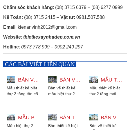
Chăm sóc khách hàng
: (08) 3715 6379 – (08) 6277 0999
Kế Toán:
(08) 3715 2415 –
Vật tư:
0981.507.588
Email
: kienanvinh2012@gmail.com
Website
:
thietkexaynhadep.com.vn
Hotline
:
0973 778 999 – 0902 249 297
CÁC BÀI VIẾT LIÊN QUAN
BẢN VẼ 3D THIẾT KẾ BIỆT THỰ 2 TẦNG TÂN CỔ ĐIỂN 5 PHÒNG NGỦ
BẢN VẼ THIẾT KẾ MẪU BIỆT THỰ 2 TẦNG MÁI NHẬT HIỆN ĐẠI
MẪU THIẾT KẾ BIỆT THỰ 2 TẦNG MÁI THÁI 3 PHÒNG NGỦ 9X16M
Mẫu thiết kế biệt
Bản vẽ thiết kế
Mẫu thiết kế biệt
thự 2 tầng tân cổ
mẫu biệt thự 2
thự 2 tầng mái
điển 5 phòng ngủ
tầng mái nhật
thái 3 phòng ngủ
là lựa chọn hoàn
hiện đại 8x15m, 4
diện tích 9x16m.
hảo cho những...
phòng ngủ, phù
Phong cách kiến
MẪU BIỆT THỰ 2 TẦNG 3 PHÒNG NGỦ KIỂU MÁI NHẬT HIỆN ĐẠI
hợp...
BẢN THIẾT KẾ BIỆT THỰ HIỆN ĐẠI 2 TẦNG ĐẸP 13X16 CÓ TẦNG THƯỢNG
trúc...
BẢN VẼ THIẾT KẾ MẪU BIỆT THỰ MÁI NHẬT 2 TẦNG ĐẸP TÂN CỔ ĐIỂN
Mẫu biệt thự 2
Bản thiết kế biệt
Bản vẽ thiết kế