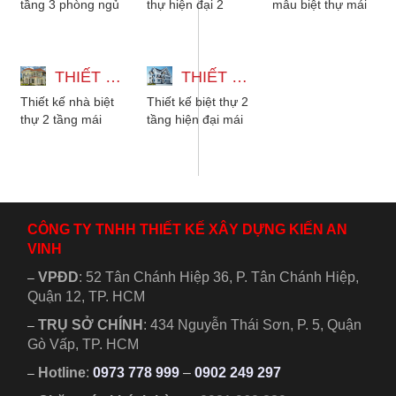
tầng 3 phòng ngủ
thự hiện đại 2
mẫu biệt thự mái
kiểu mái nhật hiện
tầng đẹp 13x16
nhật 2 tầng đẹp
đại dành cho gia
có tầng thượng.
tân cổ điển có sân
đình có từ 2 đến...
Mẫu nhà biệt
vườn. Mẫu...
THIẾT KẾ NHÀ BIỆT THỰ 2 TẦNG MÁI NHẬT CHO GIA ĐÌNH 3 ĐẾN 5 NGƯỜI
thự...
THIẾT KẾ BIỆT THỰ 2 TẦNG HIỆN ĐẠI MÁI THÁI 9 PHÒNG NGỦ 10X25M
Thiết kế nhà biệt
Thiết kế biệt thự 2
thự 2 tầng mái
tầng hiện đại mái
nhật cho gia đình
thái 9 phòng ngủ
3 đến 5 người,
10x25m dành cho
kiến trúc có sân
gia đình đông
vườn,...
người....
CÔNG TY TNHH THIẾT KẾ XÂY DỰNG KIẾN AN
VINH
VPĐD
:
52 Tân Chánh Hiệp 36, P. Tân Chánh Hiệp,
–
Quận 12, TP. HCM
TRỤ SỞ CHÍNH
:
434 Nguyễn Thái Sơn, P. 5, Quận
–
Gò Vấp, TP. HCM
Hotline
:
0973 778 999
–
0902 249 297
–