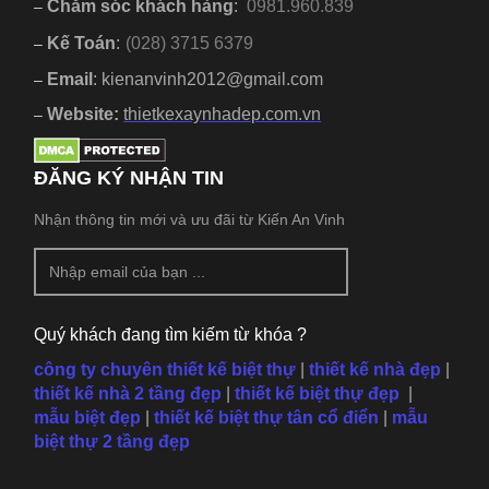
Chăm sóc khách hàng
:
0981.960.839
–
Kế Toán
:
(028) 3715 6379
–
Email
: kienanvinh2012@gmail.com
–
Website:
thietkexaynhadep.com.vn
–
ĐĂNG KÝ NHẬN TIN
Nhận thông tin mới và ưu đãi từ Kiến An Vinh
Quý khách đang tìm kiếm từ khóa ?
công ty chuyên thiết kế biệt thự
|
thiết kế nhà đẹp
|
thiết kế nhà 2 tầng đẹp
|
thiết kế biệt thự đẹp
|
mẫu
biệt đẹp
|
thiết kế biệt thự tân cổ điển
|
mẫu
biệt thự 2 tầng đẹp