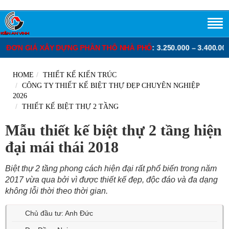
XÂY DỰNG PHẦN THÔ NHÀ PHỐ
: 3.250.000 – 3.400.000 VNĐ/M2.
ĐƠ
HOME
THIẾT KẾ KIẾN TRÚC
CÔNG TY THIẾT KẾ BIỆT THỰ ĐẸP CHUYÊN NGHIỆP
2026
THIẾT KẾ BIỆT THỰ 2 TẦNG
Mẫu thiết kế biệt thự 2 tầng hiện
đại mái thái 2018
Biệt thự 2 tầng phong cách hiện đại rất phổ biến trong năm
2017 vừa qua bởi vì được thiết kế đẹp, độc đáo và đa dạng
không lỗi thời theo thời gian.
Chủ đầu tư: Anh Đức