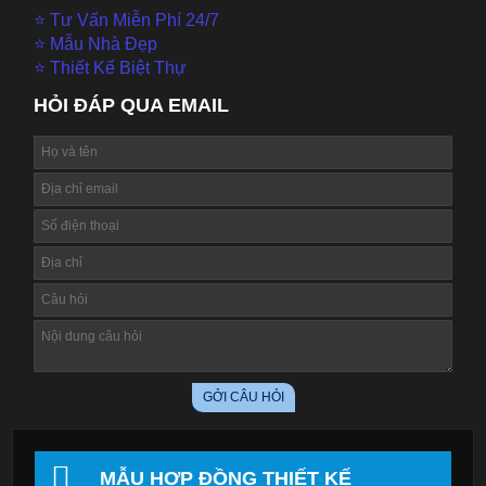
⭐ Tư Vấn Miễn Phí 24/7
⭐ Mẫu Nhà Đẹp
⭐ Thiết Kế Biệt Thự
HỎI ĐÁP QUA EMAIL
MẪU HỢP ĐỒNG THIẾT KẾ