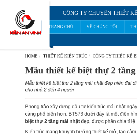
CÔNG TY CHUYÊN THIẾT KẾ
TRANG CHỦ
VỀ CHÚNG TÔI
TH
CÔNG TY TNHH TƯ VẤN THIẾT KẾ X
HOME
THIẾT KẾ KIẾN TRÚC
CÔNG TY THIẾT KẾ B
Mẫu thiết kế biệt thự 2 tần
Mẫu thiết kế biệt thự 2 tầng mái nhật đẹp hiện đại 
cho nhà 2 đến 4 người
Phong trào xây dựng đầu tư kiến trúc mái nhật ngà
càng phổ biến hơn. BT573 dưới đây là một điển hìn
biệt thự 2 tầng mái nhật
đẹp, được phân chia tỉ lệ
Kiến trúc mang khuynh hướng thiết kế mở, tạo cảm g