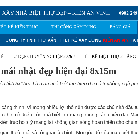
 XÂY NHÀ BIỆT THỰ ĐẸP – KIẾN AN VINH
0902 249
IẾT KẾ KIẾN TRÚC
THI CÔNG XÂY DỰNG
BẢNG GIÁ
ÂY DỰNG
KIẾN AN VINH
XIN KÍNH CHÀO QUÝ KHÁCH.
ĐƠN GIÁ THI
IỆT THỰ ĐẸP CHUYÊN NGHIỆP 2026
THIẾT KẾ BIỆT THỰ 2 TẦNG
g mái nhật đẹp hiện đại 8x15m
diện tích 8x15m. Là mẫu nhà biệt thự hiện đại có 3 phòng ngủ p
y càng thịnh. Vì mang nhiều lợi thế nên được các chủ nhà đầu t
h cho một kiến trúc nhà biệt thự mang phong cách hiện đại. M
 kiến trúc hợp lý mang lại không gian sống hoàn thiện cho chủ n
iác thoải mái và rộng rãi là chính. Mọi góc độ của mẫu biệt thự