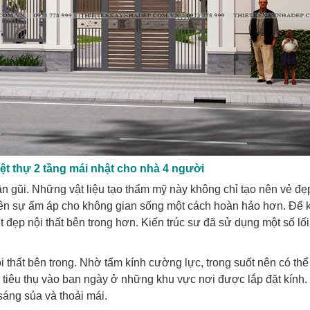
biệt thự 2 tầng mái nhật cho nhà 4 người
gần gũi. Những vật liệu tạo thẩm mỹ này không chỉ tạo nên vẻ đẹ
nên sự ấm áp cho không gian sống một cách hoàn hảo hơn. Để 
 đẹp nội thất bên trong hơn. Kiến trúc sư đã sử dụng một số lối 
i thất bên trong. Nhờ tấm kính cường lực, trong suốt nên có th
g tiêu thụ vào ban ngày ở những khu vực nơi được lắp đặt kính.
sáng sủa và thoải mái.