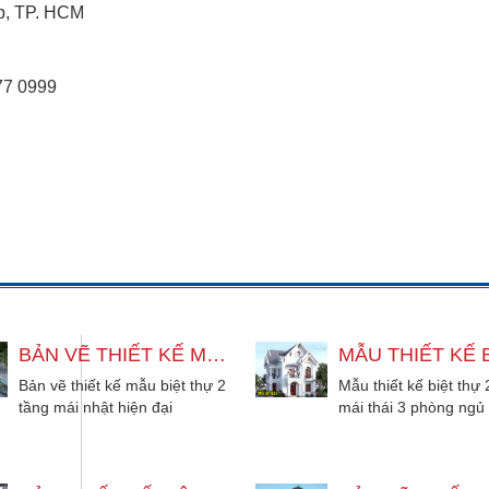
ấp, TP. HCM
77 0999
BẢN VẼ THIẾT KẾ MẪU BIỆT THỰ 2 TẦNG MÁI NHẬT HIỆN ĐẠI
Bản vẽ thiết kế mẫu biệt thự 2
Mẫu thiết kế biệt thự 
tầng mái nhật hiện đại
mái thái 3 phòng ngủ
8x15m, 4 phòng ngủ, phù
tích 9x16m. Phong cá
hợp...
trúc...