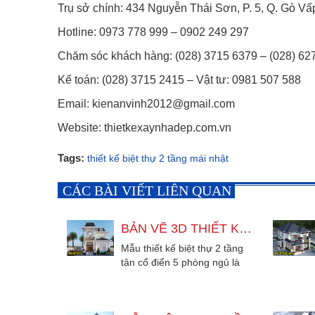
Trụ sở chính: 434 Nguyễn Thái Sơn, P. 5, Q. Gò V
Hotline: 0973 778 999 – 0902 249 297
Chăm sóc khách hàng: (028) 3715 6379 – (028) 62
Kế toán: (028) 3715 2415 – Vật tư: 0981 507 588
Email: kienanvinh2012@gmail.com
Website: thietkexaynhadep.com.vn
Tags:
thiết kế biệt thự 2 tầng mái nhật
CÁC BÀI VIẾT LIÊN QUAN
BẢN VẼ 3D THIẾT KẾ BIỆT THỰ 2 TẦNG TÂN CỔ ĐIỂN 5 PHÒNG NGỦ
Mẫu thiết kế biệt thự 2 tầng
tân cổ điển 5 phòng ngủ là
lựa chọn hoàn hảo cho
những...