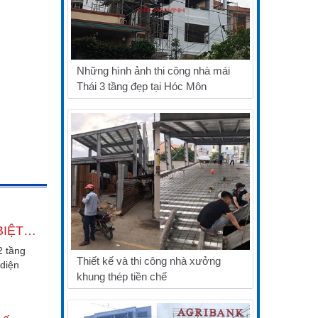
Những hình ảnh thi công nhà mái
Thái 3 tầng đẹp tại Hóc Môn
MẪU THIẾT KẾ BIỆT THỰ 2 TẦNG MÁI THÁI 3 PHÒNG NGỦ 9X16M
2 tầng
Thiết kế và thi công nhà xưởng
 diện
khung thép tiền chế
ch kiến