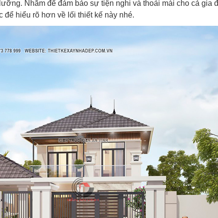
lưỡng. Nhằm để đảm bảo sự tiện nghi và thoải mái cho cả gia đ
để hiểu rõ hơn về lối thiết kế này nhé.