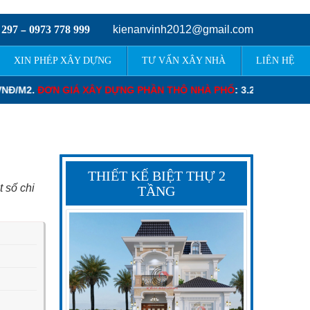
 297
0973 778 999
kienanvinh2012@gmail.com
–
XIN PHÉP XÂY DỰNG
TƯ VẤN XÂY NHÀ
LIÊN HỆ
.250.000 – 3.400.000 VNĐ/M2.
ĐƠN GIÁ XÂY DỰNG PHẦN THÔ BIỆT
THIẾT KẾ BIỆT THỰ 2
t số chi
TẦNG