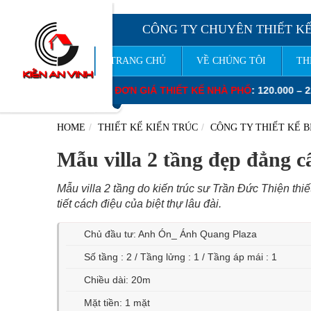
CÔNG TY CHUYÊN THIẾT KẾ
TRANG CHỦ
VỀ CHÚNG TÔI
TH
: 120.000 – 220.000 VNĐ/M2.
ĐƠN GIÁ THIẾT KẾ BIỆT THỰ
: 130.0
HOME
THIẾT KẾ KIẾN TRÚC
CÔNG TY THIẾT KẾ B
Mẫu villa 2 tầng đẹp đẳng c
Mẫu villa 2 tầng do kiến trúc sư Trần Đức Thiện thi
tiết cách điệu của biệt thự lâu đài.
Chủ đầu tư: Anh Ón_ Ánh Quang Plaza
Số tầng : 2 / Tầng lửng : 1 / Tầng áp mái : 1
Chiều dài: 20m
Mặt tiền: 1 mặt