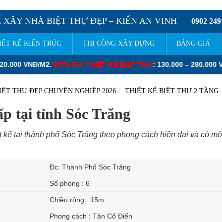
 XÂY NHÀ BIỆT THỰ ĐẸP – KIẾN AN VINH
0902 249
IẾT KẾ KIẾN TRÚC
THI CÔNG XÂY DỰNG
BẢNG GIÁ
00 – 280.000 VNĐ/M2.
ĐƠN GIÁ XÂY DỰNG PHẦN THÔ NHÀ PHỐ
: 3
IỆT THỰ ĐẸP CHUYÊN NGHIỆP 2026
THIẾT KẾ BIỆT THỰ 2 TẦNG
ấp tại tỉnh Sóc Trăng
ết kế tại thành phố Sóc Trăng theo phong cách hiện đại và có mộ
Đc: Thành Phố Sóc Trăng
Số phòng : 6
Chiều rộng : 15m
Phong cách : Tân Cổ Điển