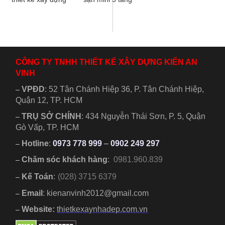
Kiến An Vinh kính
như thế nào để
mời quý vị và các
đảm bảo đầy đủ
bạn cùng chiêm
công năng thẩm
ngưỡng...
mỹ....
CÔNG TY TNHH THIẾT KẾ XÂY DỰNG KIẾN AN
VINH
VPĐD
:
52 Tân Chánh Hiệp 36, P. Tân Chánh Hiệp,
–
Quận 12, TP. HCM
TRỤ SỞ CHÍNH
:
434 Nguyễn Thái Sơn, P. 5, Quận
–
Gò Vấp, TP. HCM
Hotline
:
0973 778 999
–
0902 249 297
–
Chăm sóc khách hàng
:
0981.960.839
–
Kế Toán
:
(028) 3715 6379
–
Email
: kienanvinh2012@gmail.com
–
Website:
thietkexaynhadep.com.vn
–