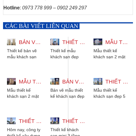
Hotline
:
0973 778 999 – 0902 249 297
CÁC BÀI VIẾT LIÊN QUAN
BẢN VẼ MẪU KHÁCH SẠN MẶT TIỀN 12M 6 TẦNG
THIẾT KẾ MẪU KHÁCH SẠN ĐẸP TÂN CỔ ĐIỂN TẠI PHAN THIẾT 7X20M
MẪU THIẾT KẾ KHÁCH SẠN 2 MẶT TIỀN ĐẸP SANG TRỌNG
Thiết kế bản vẽ
Thiết kế mẫu
Mẫu thiết kế
mẫu khách sạn
khách sạn đẹp
khách sạn 2 mặt
mặt tiền 12m 6
tân cổ điển tại
tiền đẹp sang
tầng phong cách
Phan Thiết 7x20m
trọng, nằm ở vị trí
tân cổ điển. Thiết
phù hợp cho
vát góc giúp thu
kế...
MẪU THIẾT KẾ KHÁCH SẠN 2 MẶT TIỀN PHONG CÁCH TÂN CỔ ĐIỂN
những chủ
BẢN VẼ MẪU THIẾT KẾ KHÁCH SẠN ĐẸP TÂN CỔ ĐIỂN MINI
hút...
THIẾT KẾ KHÁCH SẠN 5 TẦNG ĐẸP CÓ TẦNG BÁN HẦM TẠI CÔN ĐẢO
doanh...
Mẫu thiết kế
Bản vẽ mẫu thiết
Mẫu thiết kế
khách sạn 2 mặt
kế khách sạn đẹp
khách sạn đẹp 5
tiền phong cách
tân cổ điển mini,
tầng có tầng bán
tân cổ điển đẹp
có chi phí đầu tư
hầm mới nhất
sang trọng. Phù
thấp là mẫu...
năm 2021. Khi
hợp cho...
THIẾT KẾ KHÁCH SẠN 6 TẦNG PHONG CÁCH TÂN CỔ ĐIỂN ĐẸP
THIẾT KẾ KHÁCH SẠN MINI ĐẸP TẠI HUẾ | MẪU KHÁCH SẠN TÂN CỔ ĐIỂN
bàn giao nhận...
Hôm nay, công ty
Thiết kế khách
thiết kế xây dựng
sạn mini 3 tầng