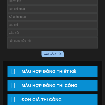
MẪU HỢP ĐỒNG THIẾT KẾ
MẪU HỢP ĐỒNG THI CÔNG
ĐƠN GIÁ THI CÔNG