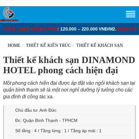
 THIẾT KẾ NHÀ PHỐ
: 120.000 – 220.000 VNĐ/M2.
ĐƠN GIÁ THIẾT 
HOME
THIẾT KẾ KIẾN TRÚC
THIẾT KẾ KHÁCH SẠN
Thiết kế khách sạn DINAMOND
HOTEL phong cách hiện đại
Một phong cách hiện đại được áp đặt vào ngôi khách sạn tại
quận bình thạnh sẽ là một nơi nghỉ dưỡng lý tưởng cho các
gia đình đi công tác xa.
Chủ đầu tư: Anh Đức
Đc: Quận Bình Thạnh - TPHCM
Số tầng : 4 / Tầng lửng : 1 / Tầng áp mái : 1