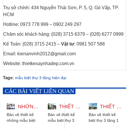
Trụ sở chính: 434 Nguyễn Thái Sơn, P. 5, Q. Gò Vấp, TP.
HCM
Hotline: 0973 778 999 – 0902 249 297
Chăm sóc khách hàng: (028) 3715 6379 – (028) 6277 0999
Kế Toán: (028) 3715 2415 –
Vật tư
: 0981 507 588
Email: kienanvinh2012@gmail.com
Website: thietkexaynhadep.com.vn
Tags:
mẫu biệt thự 3 tầng hiện đại
CÁC BÀI VIẾT LIÊN QUAN
NHỮNG MẪU BIỆT THỰ 3 TẦNG ĐẸP ĐA DẠNG PHONG CÁCH
THIẾT KẾ MẪU BIỆT THỰ 3 TẦNG CÓ THANG MÁY 12X22M
THIẾT KẾ BIỆT THỰ 3 TẦNG 1 TUM HIỆN ĐẠI CÓ THANG MÁY VÀ HẦM
Bản vẽ thiết kế
Bản vẽ thiết kế
Bản vẽ thiết kế
những mẫu biệt
mẫu biệt thự 3
biệt thự 3 tầng 1
thự 3 tầng đẹp đa
tầng có thang
tum hiện đại có