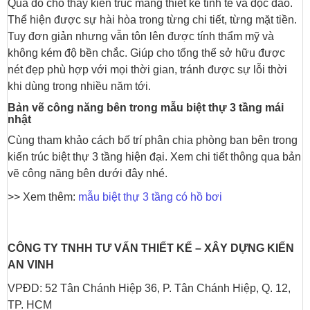
Qua đó cho thấy kiến trúc mang thiết kế tinh tế và độc đáo.
Thể hiện được sự hài hòa trong từng chi tiết, từng mặt tiền.
Tuy đơn giản nhưng vẫn tôn lên được tính thẩm mỹ và
không kém độ bền chắc. Giúp cho tổng thể sở hữu được
nét đẹp phù hợp với mọi thời gian, tránh được sự lỗi thời
khi dùng trong nhiều năm tới.
Bản vẽ công năng bên trong mẫu biệt thự 3 tầng mái
nhật
Cùng tham khảo cách bố trí phân chia phòng ban bên trong
kiến trúc biệt thự 3 tầng hiện đại. Xem chi tiết thông qua bản
vẽ công năng bên dưới đây nhé.
>> Xem thêm:
mẫu biệt thự 3 tầng có hồ bơi
CÔNG TY TNHH TƯ VẤN THIẾT KẾ –
XÂY DỰNG KIẾN
AN VINH
VPĐD: 52 Tân Chánh Hiệp 36, P. Tân Chánh Hiệp, Q. 12,
TP. HCM