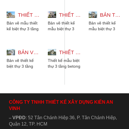
dạng phong cách
máy 12x22m với
thang máy và
từ hiện đại, tân...
5 phòng ngủ
hầm gara để xe,
THIẾT KẾ BIỆT THỰ 3 TẦNG 2 MẶT TIỀN - 5 PHÒNG NGỦ MÁI NHẬT
phong cách tân...
THIẾT KẾ MẪU BIỆT THỰ 3 TẦNG 15X27M CÓ HẦM XE VÀ THANG MÁY
với...
BẢN THIẾT KẾ MẪU BIỆT THỰ 3 TẦNG TÂN CỔ ĐIỂN ĐẸP KÈM NỘI THẤT
Bản vẽ mẫu thiết
Bản vẽ thiết kế
Bản vẽ thiết kế
kế biệt thự 3 tầng
mẫu biệt thự 3
mẫu biệt thự 3
2 mặt tiền mái
tầng 15x27m có
tầng tân cổ điển
Nhật, có 5 phòng
hầm xe, có thang
kèm nội thất gỗ
ngủ cho gia
máy, 6 phòng ngủ
đẹp sang trọng....
đình...
BẢN VẼ THIẾT KẾ BIỆT THỰ 3 TẦNG MÁI NHẬT TÂN CỔ ĐIỂN 3 PHÒNG NGỦ
phù hợp...
THIẾT KẾ MẪU BIỆT THỰ 3 TẦNG BETONG HIỆN ĐẠI CÓ HỒ BƠI
Bản vẽ thiết kế
Thiết kế mẫu biệt
biệt thự 3 tầng
thự 3 tầng betong
mái nhật vừa đáp
hiện đại có hồ
ứng xu hướng lại
bơi, sân vườn và
vừa tiện nghi...
tầng thượng....
CÔNG TY TNHH THIẾT KẾ XÂY DỰNG KIẾN AN
VINH
VPĐD
:
52 Tân Chánh Hiệp 36, P. Tân Chánh Hiệp,
–
Quận 12, TP. HCM