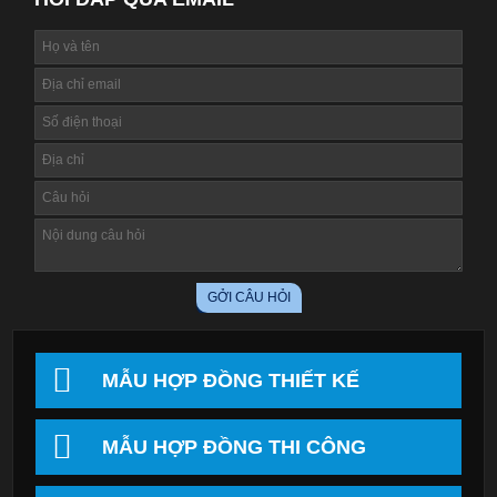
MẪU HỢP ĐỒNG THIẾT KẾ
MẪU HỢP ĐỒNG THI CÔNG