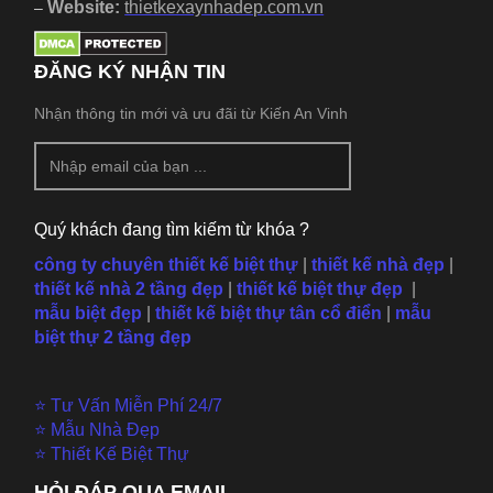
Website:
thietkexaynhadep.com.vn
–
ĐĂNG KÝ NHẬN TIN
Nhận thông tin mới và ưu đãi từ Kiến An Vinh
Quý khách đang tìm kiếm từ khóa ?
công ty chuyên thiết kế biệt thự
|
thiết kế nhà đẹp
|
thiết kế nhà 2 tầng đẹp
|
thiết kế biệt thự đẹp
|
mẫu
biệt đẹp
|
thiết kế biệt thự tân cổ điển
|
mẫu
biệt thự 2 tầng đẹp
⭐ Tư Vấn Miễn Phí 24/7
⭐ Mẫu Nhà Đẹp
⭐ Thiết Kế Biệt Thự
HỎI ĐÁP QUA EMAIL