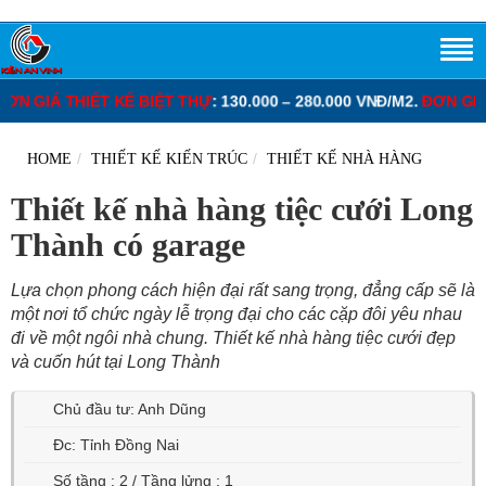
ẾT KẾ BIỆT THỰ
: 130.000 – 280.000 VNĐ/M2.
ĐƠN GIÁ XÂY DỰNG
HOME
THIẾT KẾ KIẾN TRÚC
THIẾT KẾ NHÀ HÀNG
Thiết kế nhà hàng tiệc cưới Long
Thành có garage
Lựa chọn phong cách hiện đại rất sang trọng, đẳng cấp sẽ là
một nơi tổ chức ngày lễ trọng đại cho các cặp đôi yêu nhau
đi về một ngôi nhà chung. Thiết kế nhà hàng tiệc cưới đẹp
và cuốn hút tại Long Thành
Chủ đầu tư: Anh Dũng
Đc: Tỉnh Đồng Nai
Số tầng : 2 / Tầng lửng : 1