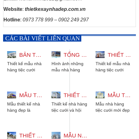
Website
:
thietkexaynhadep.com.vn
Hotline
:
0973 778 999 – 0902 249 297
CÁC BÀI VIẾT LIÊN QUAN
BẢN THIẾT KẾ NHÀ HÀNG TIỆC CƯỚI 1000M2 CÓ KHUÔN VIÊN RỘNG
TỔNG HỢP NHỮNG MẪU NHÀ HÀNG HIỆN ĐẠI – ÍT VỐN ĐẦU TƯ
THIẾT KẾ MẪU NHÀ HÀNG TIỆC CƯỚI ĐẸP TẠI BÌNH PHƯỚC
Thiết kế mẫu nhà
Hình ảnh những
Thiết kế mẫu nhà
hàng tiệc cưới
mẫu nhà hàng
hàng tiệc cưới
1000m2 2 tầng có
hiện đại ít vốn
đẹp tại Bình
khuôn viên rộng,
đầu tư. Cung cấp
Phước, vừa dùng
Công ty thiết kế
bản vẽ thiết kế
để đãi tiệc sinh
các...
MẪU THIẾT KẾ NHÀ HÀNG KẾT HỢP SIÊU THỊ ĐIỆN MÁY ĐẸP TIỆN ÍCH
nhà...
THIẾT KẾ NHÀ HÀNG TIỆC CƯỚI VÀ HỘI NGHỊ TẠI LONG THÀNH
nhật,...
MẪU THIẾT KẾ NHÀ HÀNG MỚI ĐẸP PHONG CÁCH CỔ ĐIỂN
Mẫu thiết kế nhà
Thiết kế nhà hàng
Mẫu nhà hàng
hàng đẹp là
tiệc cưới và hội
tiệc cưới mới đẹp
những tiêu chí để
nghị tại khu vực
được thiết kế theo
thiết kế chuyên
Long Thành,
phong cách bán
làm nhà hàng sao
Đồng Nai do chủ
cổ điển đẹp
cho phù...
THIẾT KẾ MẪU NHÀ HÀNG TIỆC CƯỚI ĐẸP ĐƠN GIẢN CHI PHÍ THẤP
đầu...
MẪU NHÀ HÀNG TIỆC CƯỚI TẠI SÓC TRĂNG PHONG CÁCH TÂN CỔ ĐIỂN
sang...