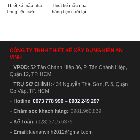
Thiết kế mẫu nhà
Thiết kế mẫu nhà
hàng tiệc cưới
hàng tiệc cưới tại
đẹp đơn giản chi
Sóc Trăng phong
phí thấp, dành
cách tân cổ điển.
cho những chủ
Bản vẽ thể hiện...
đầu...
CÔNG TY TNHH THIẾT KẾ XÂY DỰNG KIẾN AN
VINH
VPĐD
:
52 Tân Chánh Hiệp 36, P. Tân Chánh Hiệp,
–
Quận 12, TP. HCM
TRỤ SỞ CHÍNH
:
434 Nguyễn Thái Sơn, P. 5, Quận
–
Gò Vấp, TP. HCM
Hotline
:
0973 778 999
–
0902 249 297
–
Chăm sóc khách hàng
:
0981.960.839
–
Kế Toán
:
(028) 3715 6379
–
Email
: kienanvinh2012@gmail.com
–