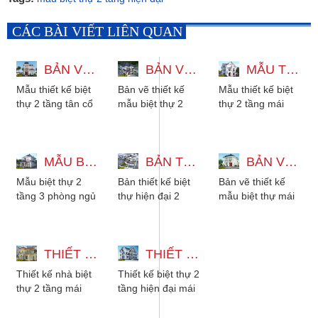
CÁC BÀI VIẾT LIÊN QUAN
BẢN VẼ 3D THIẾT KẾ BIỆT THỰ 2 TẦNG TÂN CỔ ĐIỂN 5 PHÒNG NGỦ
BẢN VẼ THIẾT KẾ MẪU BIỆT THỰ 2 TẦNG MÁI NHẬT HIỆN ĐẠI
MẪU THIẾT KẾ BIỆT THỰ 2 TẦNG MÁI THÁI 3 PHÒNG NGỦ 9X16M
Mẫu thiết kế biệt
Bản vẽ thiết kế
Mẫu thiết kế biệt
thự 2 tầng tân cổ
mẫu biệt thự 2
thự 2 tầng mái
điển 5 phòng ngủ
tầng mái nhật
thái 3 phòng ngủ
là lựa chọn hoàn
hiện đại 8x15m, 4
diện tích 9x16m.
hảo cho những...
phòng ngủ, phù
Phong cách kiến
MẪU BIỆT THỰ 2 TẦNG 3 PHÒNG NGỦ KIỂU MÁI NHẬT HIỆN ĐẠI
hợp...
BẢN THIẾT KẾ BIỆT THỰ HIỆN ĐẠI 2 TẦNG ĐẸP 13X16 CÓ TẦNG THƯỢNG
trúc...
BẢN VẼ THIẾT KẾ MẪU BIỆT THỰ MÁI NHẬT 2 TẦNG ĐẸP TÂN CỔ ĐIỂN
Mẫu biệt thự 2
Bản thiết kế biệt
Bản vẽ thiết kế
tầng 3 phòng ngủ
thự hiện đại 2
mẫu biệt thự mái
kiểu mái nhật hiện
tầng đẹp 13x16
nhật 2 tầng đẹp
đại dành cho gia
có tầng thượng.
tân cổ điển có sân
đình có từ 2 đến...
Mẫu nhà biệt
vườn. Mẫu...
THIẾT KẾ NHÀ BIỆT THỰ 2 TẦNG MÁI NHẬT CHO GIA ĐÌNH 3 ĐẾN 5 NGƯỜI
thự...
THIẾT KẾ BIỆT THỰ 2 TẦNG HIỆN ĐẠI MÁI THÁI 9 PHÒNG NGỦ 10X25M
Thiết kế nhà biệt
Thiết kế biệt thự 2
thự 2 tầng mái
tầng hiện đại mái
nhật cho gia đình
thái 9 phòng ngủ
3 đến 5 người,
10x25m dành cho