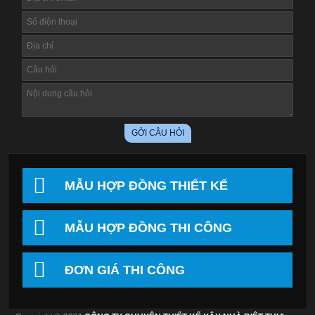
MẪU HỢP ĐỒNG THIẾT KẾ
MẪU HỢP ĐỒNG THI CÔNG
ĐƠN GIÁ THI CÔNG