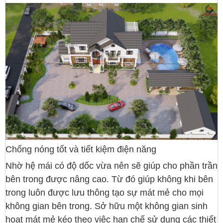
Chống nóng tốt và tiết kiệm điện năng
Nhờ hệ mái có độ dốc vừa nên sẽ giúp cho phần trần
bên trong được nâng cao. Từ đó giúp không khi bên
trong luôn được lưu thông tạo sự mát mẻ cho mọi
không gian bên trong. Sở hữu một không gian sinh
hoạt mát mẻ kéo theo việc hạn chế sử dụng các thiết