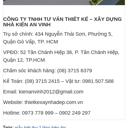
CÔNG TY TNHH TƯ VẤN THIẾT KẾ – XÂY DỰNG
NHÀ KIẾN AN VINH
Trụ sở chính: 434 Nguyễn Thái Sơn, Phường 5,
Quận Gò Vấp, TP. HCM
VPĐD: 52 Tân Chánh Hiệp 36, P. Tân Chánh Hiệp,
Quận 12, TP.HCM
Chăm sóc khách hàng: (08) 3715 6379
Kế Toán: (08) 3715 2415 – Vật tư: 0981.507.588
Email: kienanvinh2012@gmail.com
Website: thietkexaynhadep.com.vn
Hotline: 0973 778 999 – 0902 249 297
Tags:
mẫu biệt thự 2 tầng hiện đại