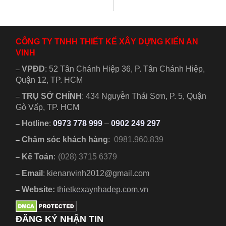
kiến trúc có sân
gia đình đông
vườn,...
người....
CÔNG TY TNHH THIẾT KẾ XÂY DỰNG KIẾN AN
VINH
VPĐD
:
52 Tân Chánh Hiệp 36, P. Tân Chánh Hiệp,
–
Quận 12, TP. HCM
TRỤ SỞ CHÍNH
:
434 Nguyễn Thái Sơn, P. 5, Quận
–
Gò Vấp, TP. HCM
Hotline
:
0973 778 999
–
0902 249 297
–
Chăm sóc khách hàng
:
0981.960.839
–
Kế Toán
:
(028) 3715 6379
–
Email
: kienanvinh2012@gmail.com
–
Website:
thietkexaynhadep.com.vn
–
ĐĂNG KÝ NHẬN TIN