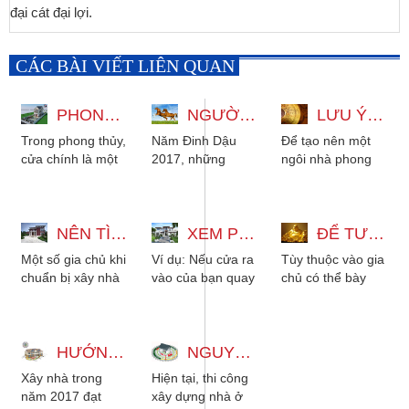
đại cát đại lợi.
CÁC BÀI VIẾT LIÊN QUAN
PHONG THỦY CỬA CHÍNH, CỬA PHỤ VÀ NHỮNG ĐIỀU CẦN TRÁNH
NGƯỜI TUỔI NÀO LÀM ĂN PHÁT ĐẠT TRONG NĂM ĐINH DẬU?
LƯU Ý: 8 ĐIỀU VỀ PHONG THỦY ĐỂ RƯỚC TÀI LỘC VÀO NHÀ!
Trong phong thủy,
Năm Đinh Dậu
Để tạo nên một
cửa chính là một
2017, những
ngôi nhà phong
trong những điều
người tuổi Canh
thủy tốt, thu hút
quan trọng cần
Ngọ sẽ gặt hái
tài lộc, cho ta một
lưu ý khi quyết
được nhiều thành
cuộc sống phong
định...
NÊN TÌM HIỂU VỀ PHONG THỦY NHÀ TRƯỚC KHI XÂY NHÀ
công. Ngoài...
XEM PHONG THỦY HƯỚNG NHÀ THEO TUỔI ĐỂ THU HÚT NHIỀU TÀI LỘC
khoáng...
ĐỂ TƯỢNG PHẬT DI LẶC CHUẨN PHONG THỦY ĐỂ RƯỚC TÀI LỘC
Một số gia chủ khi
Ví dụ: Nếu cửa ra
Tùy thuộc vào gia
chuẩn bị xây nhà
vào của bạn quay
chủ có thể bày
mới tìm hiểu về
về hướng Bắc
tượng Phật Di Lặc
phong thủy thì
(hướng không
ở trong nhà hoặc
thấy có quá
may mắn với
công ty để đón
nhiều...
HƯỚNG DẪN XEM TUỔI XÂY NHÀ NĂM 2017 PHÁT TÀI CỰC HAY
bạn), thì...
NGUYÊN TẮC PHONG THỦY CĂN BẢN KHI THI CÔNG XÂY DỰNG NHÀ
rước...
Xây nhà trong
Hiện tại, thi công
năm 2017 đạt
xây dựng nhà ở