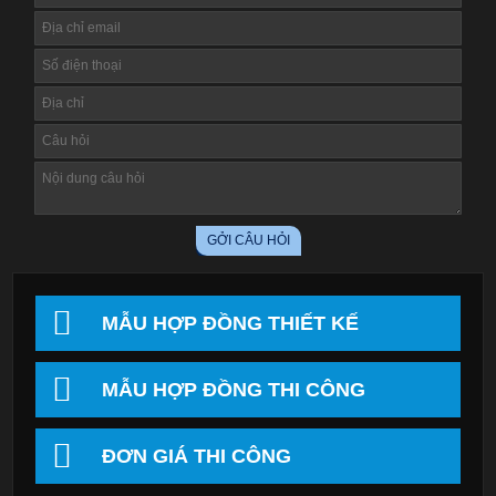
MẪU HỢP ĐỒNG THIẾT KẾ
MẪU HỢP ĐỒNG THI CÔNG
ĐƠN GIÁ THI CÔNG