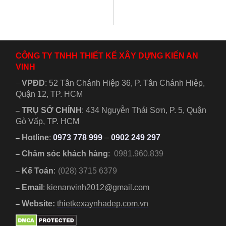
được thuận lợi, tài
theo phong thủy
vận hanh thông,
đang được rất
thịnh vượng.
nhiều người quan
Theo phong
tâm....
thủy...
CÔNG TY TNHH THIẾT KẾ XÂY DỰNG KIẾN AN
VINH
VPĐD
:
52 Tân Chánh Hiệp 36, P. Tân Chánh Hiệp,
–
Quận 12, TP. HCM
TRỤ SỞ CHÍNH
:
434 Nguyễn Thái Sơn, P. 5, Quận
–
Gò Vấp, TP. HCM
Hotline
:
0973 778 999
–
0902 249 297
–
Chăm sóc khách hàng
:
0981.960.839
–
Kế Toán
:
(028) 3715 6379
–
Email
: kienanvinh2012@gmail.com
–
Website:
thietkexaynhadep.com.vn
–