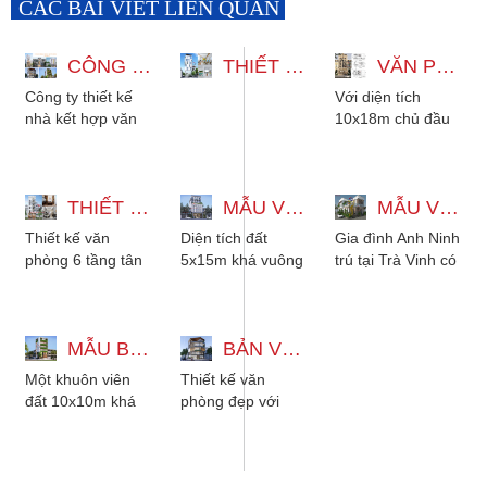
CÁC BÀI VIẾT LIÊN QUAN
CÔNG TY THIẾT KẾ NHÀ KẾT HỢP VĂN PHÒNG ĐẸP TẠI GÒ VẤP (CŨ)
THIẾT KẾ VĂN PHÒNG KẾT HỢP NHÀ 6 TẦNG HIỆN ĐẠI TẠI TÂN BÌNH
VĂN PHÒNG 6 TẦNG 10X18M KẾT HỢP NHÀ Ở
Công ty thiết kế
Với diện tích
nhà kết hợp văn
10x18m chủ đầu
phòng đẹp tại Gò
tư dưới đây mong
Vấp (cũ). Chi phí
muốn xây dựng
đầu tư bình
nên một văn
dân....
THIẾT KẾ VĂN PHÒNG 6 TẦNG TÂN CỔ ĐIỂN ĐẸP TẠI TÂN PHÚ
MẪU VĂN PHÒNG 5 TẦNG 5X15M ĐẸP TINH TẾ
phòng đẹp....
MẪU VĂN PHÒNG 2 TẦNG 12X21M KẾT HỢP NHÀ Ở HIỆN ĐẠI
Thiết kế văn
Diện tích đất
Gia đình Anh Ninh
phòng 6 tầng tân
5x15m khá vuông
trú tại Trà Vinh có
cổ điển đảm
để xây dựng lên
quỹ đất 12x21m.
nhiệm bởi công ty
một mẫu văn
Mong muốn xây
thiết kế nhà đẹp
phòng đẹp. Gia
dựng lên một văn
Kiến...
MẪU BẢN VẼ THIẾT KẾ VĂN PHÒNG 10X10M HIỆN ĐẠI
đình Anh Hưng...
BẢN VẼ THIẾT KẾ VĂN PHÒNG LÀM VIỆC HIỆN ĐẠI 5 TẦNG SIÊU ĐẸP
phòng...
Một khuôn viên
Thiết kế văn
đất 10x10m khá
phòng đẹp với
vuông, chủ đầu tư
không gian
đã hướng đến xây
thoáng đãng, đẹp
dựng cho gia đình
mắt và ấn tượng