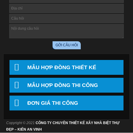
MẪU HỢP ĐỒNG THIẾT KẾ
MẪU HỢP ĐỒNG THI CÔNG
ĐƠN GIÁ THI CÔNG
Copyright © 2021
CÔNG TY CHUYÊN THIẾT KẾ XÂY NHÀ BIỆT THỰ
ĐẸP – KIẾN AN VINH