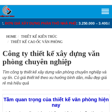
HỐ
: 3.250.000 – 3.400.000 VNĐ/M2.
ĐƠN GIÁ XÂY DỰNG PHẦN THÔ
HOME
THIẾT KẾ KIẾN TRÚC
THIẾT KẾ CAO ỐC VĂN PHÒNG
Công ty thiết kế xây dựng văn
phòng chuyên nghiệp
Tìm công ty thiết kế xây dựng văn phòng chuyên nghiệp và
uy tín. Có giá thiết kế theo xu hướng bình dân, mẫu đẹp giá
rẻ mà hiệu quả
Tầm quan trọng của thiết kế văn phòng hiện
nay