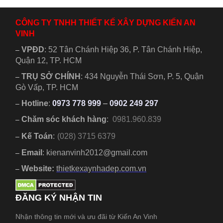
mình....
đang trở thành...
CÔNG TY TNHH THIẾT KẾ XÂY DỰNG KIẾN AN
VINH
VPĐD
:
52 Tân Chánh Hiệp 36, P. Tân Chánh Hiệp,
–
Quận 12, TP. HCM
TRỤ SỞ CHÍNH
:
434 Nguyễn Thái Sơn, P. 5, Quận
–
Gò Vấp, TP. HCM
Hotline
:
0973 778 999
–
0902 249 297
–
Chăm sóc khách hàng
:
0981.960.839
–
Kế Toán
:
(028) 3715 6379
–
Email
: kienanvinh2012@gmail.com
–
Website:
thietkexaynhadep.com.vn
–
ĐĂNG KÝ NHẬN TIN
Nhận thông tin mới và ưu đãi từ Kiến An Vinh