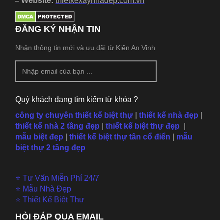
Website:
thietkexaynhadep.com.vn
–
ĐĂNG KÝ NHẬN TIN
Nhận thông tin mới và ưu đãi từ Kiến An Vinh
Quý khách đang tìm kiếm từ khóa ?
công ty chuyên thiết kế biệt thự
|
thiết kế nhà đẹp
|
thiết kế nhà 2 tầng đẹp
|
thiết kế biệt thự đẹp
|
mẫu
biệt đẹp
|
thiết kế biệt thự tân cổ điển
|
mẫu
biệt thự 2 tầng đẹp
⭐ Tư Vấn Miễn Phí 24/7
⭐ Mẫu Nhà Đẹp
⭐ Thiết Kế Biệt Thự
HỎI ĐÁP QUA EMAIL