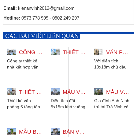
Email:
kienanvinh2012@gmail.com
Hotline:
0973 778 999 - 0902 249 297
CÁC BÀI VIẾT LIÊN QUAN
CÔNG TY THIẾT KẾ NHÀ KẾT HỢP VĂN PHÒNG ĐẸP TẠI GÒ VẤP (CŨ)
THIẾT KẾ VĂN PHÒNG KẾT HỢP NHÀ 6 TẦNG HIỆN ĐẠI TẠI TÂN BÌNH
VĂN PHÒNG 6 TẦNG 10X18M KẾT HỢP NHÀ Ở
Công ty thiết kế
Với diện tích
nhà kết hợp văn
10x18m chủ đầu
phòng đẹp tại Gò
tư dưới đây mong
Vấp (cũ). Chi phí
muốn xây dựng
đầu tư bình
nên một văn
dân....
THIẾT KẾ VĂN PHÒNG 6 TẦNG TÂN CỔ ĐIỂN ĐẸP TẠI TÂN PHÚ
MẪU VĂN PHÒNG 5 TẦNG 5X15M ĐẸP TINH TẾ
phòng đẹp....
MẪU VĂN PHÒNG 2 TẦNG 12X21M KẾT HỢP NHÀ Ở HIỆN ĐẠI
Thiết kế văn
Diện tích đất
Gia đình Anh Ninh
phòng 6 tầng tân
5x15m khá vuông
trú tại Trà Vinh có
cổ điển đảm
để xây dựng lên
quỹ đất 12x21m.
nhiệm bởi công ty
một mẫu văn
Mong muốn xây
thiết kế nhà đẹp
phòng đẹp. Gia
dựng lên một văn
Kiến...
MẪU BẢN VẼ THIẾT KẾ VĂN PHÒNG 10X10M HIỆN ĐẠI
đình Anh Hưng...
BẢN VẼ THIẾT KẾ VĂN PHÒNG LÀM VIỆC HIỆN ĐẠI 5 TẦNG SIÊU ĐẸP
phòng...