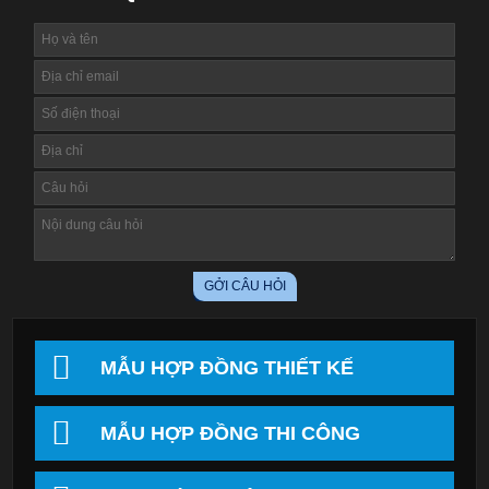
MẪU HỢP ĐỒNG THIẾT KẾ
MẪU HỢP ĐỒNG THI CÔNG