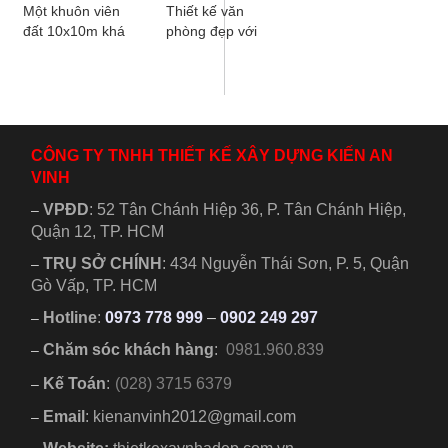
Một khuôn viên
Thiết kế văn
đất 10x10m khá
phòng đẹp với
vuông, chủ đầu tư
không gian
đã hướng đến xây
thoáng đãng, đẹp
dựng cho gia đình
mắt và ấn tượng
mình....
đang trở thành...
CÔNG TY TNHH THIẾT KẾ XÂY DỰNG KIẾN AN
VINH
VPĐD
:
52 Tân Chánh Hiệp 36, P. Tân Chánh Hiệp,
–
Quận 12, TP. HCM
TRỤ SỞ CHÍNH
:
434 Nguyễn Thái Sơn, P. 5, Quận
–
Gò Vấp, TP. HCM
Hotline
:
0973 778 999
–
0902 249 297
–
Chăm sóc khách hàng
:
0981.960.839
–
Kế Toán
:
(028) 3715 6379
–
Email
: kienanvinh2012@gmail.com
–