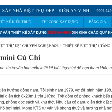
 XÂY NHÀ BIỆT THỰ ĐẸP – KIẾN AN VINH
0902 249
IẾT KẾ KIẾN TRÚC
THI CÔNG XÂY DỰNG
BẢNG GIÁ
AN VINH
XIN KÍNH CHÀO QUÝ KHÁCH.
ĐƠN GIÁ THIẾT KẾ NHÀ PH
IỆT THỰ ĐẸP CHUYÊN NGHIỆP 2026
THIẾT KẾ BIỆT THỰ 1 TẦNG
ự mini Củ Chi
h xin tư vấn bạn mẫu thiết kế biệt thự mini để bạn tham khảo 
t tiền hướng đông nam. Tôi sinh năm 1979, vợ tôi sinh năm 198
ini
diện tích 8x20m 1 trệt 1 lửng. Trệt gồm có phòng khách bếp
, phòng đọc sách và khu thờ. Nhu cầu có gara. diện tích đất c
 hồ bơi mini. Mong KTS tư vấn về phong thuỷ và hướng nhà hợp