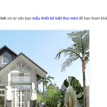
Vinh
xin tư vấn bạn
mẫu thiết kế biệt thự mini
để bạn tham kh