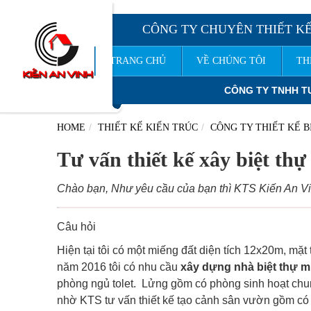
CÔNG TY CHUYÊN THIẾT KẾ
TRANG CHỦ
VỀ CHÚNG TÔI
TH
CÔNG TY TNHH TƯ VẤN THIẾT KẾ XÂY DỰNG
KIẾN 
HOME
THIẾT KẾ KIẾN TRÚC
CÔNG TY THIẾT KẾ B
Tư vấn thiết kế xây biệt th
Chào bạn, Như yêu cầu của bạn thì KTS Kiến An Vin
Câu hỏi
Hiện tại tôi có một miếng đất diện tích 12x20m, mặ
năm 2016 tôi có nhu cầu
xây dựng nhà biệt thự m
phòng ngủ tolet. Lửng gồm có phòng sinh hoạt chung
nhờ KTS tư vấn thiết kế tạo cảnh sân vườn gồm có