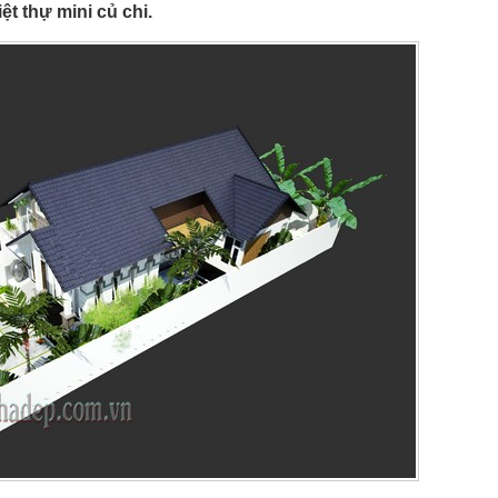
t thự mini củ chi.