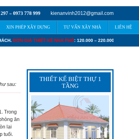
 297
0973 778 999
kienanvinh2012@gmail.com
–
XIN PHÉP XÂY DỰNG
TƯ VẤN XÂY NHÀ
LIÊN HỆ
Ố
: 120.000 – 220.000 VNĐ/M2.
ĐƠN GIÁ THIẾT KẾ BIỆT THỰ
: 130.0
THIẾT KẾ BIỆT THỰ 1
như sau:
TẦNG
1. Trong
 phòng ăn
òn lại
 tuổi.